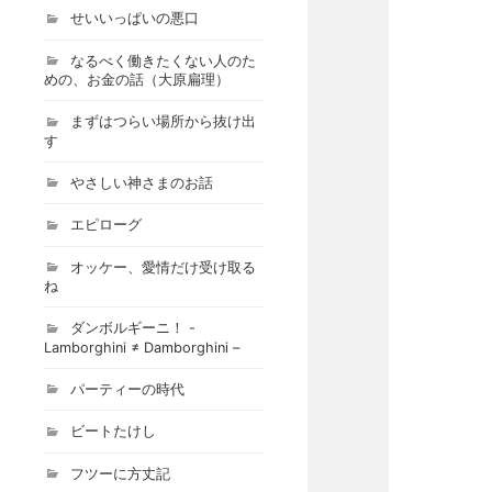
せいいっぱいの悪口
なるべく働きたくない人のた
めの、お金の話（大原扁理）
まずはつらい場所から抜け出
す
やさしい神さまのお話
エピローグ
オッケー、愛情だけ受け取る
ね
ダンボルギーニ！ -
Lamborghini ≠ Damborghini –
パーティーの時代
ビートたけし
フツーに方丈記