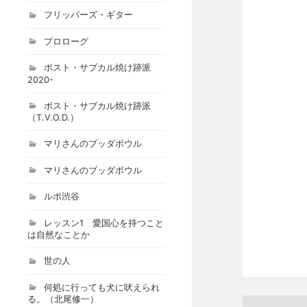
フリッパーズ・ギター
プロローグ
ポスト・サブカル焼け跡派
2020-
ポスト・サブカル焼け跡派
（T.V.O.D.）
マリさんのブッダボウル
マリさんのブッダボウル
ルポ渋谷
レッスン1 愛国心を持つこと
は自然なことか
世の人
何処に行っても犬に吠えられ
る。（北尾修一）