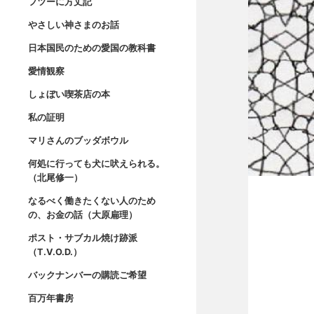
フツーに方丈記
やさしい神さまのお話
日本国民のための愛国の教科書
愛情観察
しょぼい喫茶店の本
私の証明
マリさんのブッダボウル
何処に行っても犬に吠えられる。
（北尾修一）
なるべく働きたくない人のため
の、お金の話（大原扁理）
ポスト・サブカル焼け跡派
（T.V.O.D.）
バックナンバーの購読ご希望
百万年書房