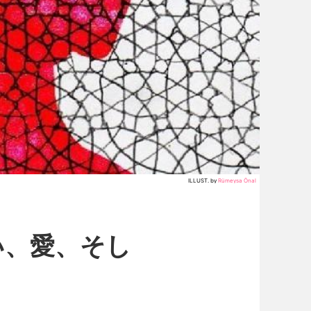
ILLUST. by
Rümeysa Önal
い、愛、そし