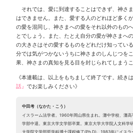
それでは、愛に到達することはできず、神さま
はできません。また、愛する人のどれほど多く
の愛を混同し、神さまへの愛をそれ以外のもの
とでしょう。また、たとえ自分の愛が神さまへ
の大きさはその愛するものをどれだけ知ってい
分では気がつかないうちに神さまのしんじつを
果、神さまの真知を見る目を封じられてしまう
《本連載は、以上をもちまして終了です。続き
話』
でお楽しみください》
中田考（なかた・こう）
イスラーム法学者。1960年岡山県生まれ。灘中学校、灘
学部中退。東京大学文学部卒業。東京大学大学院人文科学
大学院文学部哲学科博士課程修了(Ph.D)。1983年にイ