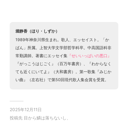
堀静香（ほり・しずか）
1989年神奈川県生まれ。歌人、エッセイスト。「か
ばん」所属。上智大学文学部哲学科卒。中高国語科非
常勤講師。著書にエッセイ集
『せいいっぱいの悪口』
『がっこうはじごく』（百万年書房）、『わからなく
ても近くにいてよ』（大和書房）。第一歌集『みじか
い曲』（左右社）で第50回現代歌人集会賞を受賞。
2025年12月11日
投稿先
目から鱗は落ちないし、