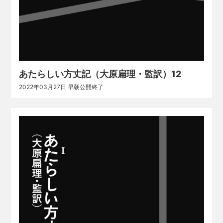
あたらしい方丈記（大原扁理・監訳）12
2022年03月27日 早朝公開終了