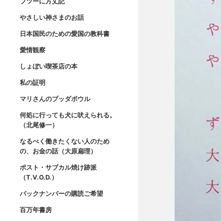
フツーに方丈記
やさしい神さまのお話
日本国民のための愛国の教科書
愛情観察
しょぼい喫茶店の本
私の証明
マリさんのブッダボウル
何処に行っても犬に吠えられる。
（北尾修一）
なるべく働きたくない人のため
の、お金の話（大原扁理）
ポスト・サブカル焼け跡派
（T.V.O.D.）
バックナンバーの購読ご希望
百万年書房