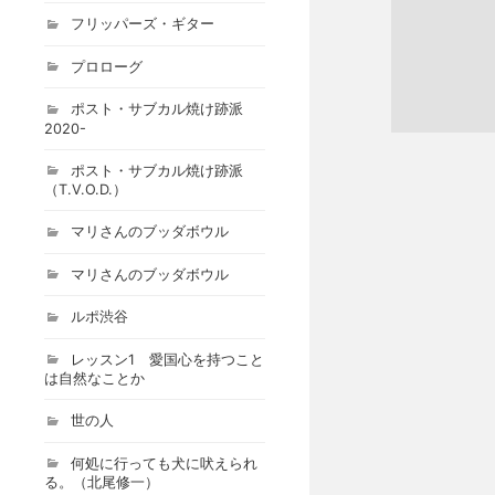
フリッパーズ・ギター
プロローグ
ポスト・サブカル焼け跡派
2020-
ポスト・サブカル焼け跡派
（T.V.O.D.）
マリさんのブッダボウル
マリさんのブッダボウル
ルポ渋谷
レッスン1 愛国心を持つこと
は自然なことか
世の人
何処に行っても犬に吠えられ
る。（北尾修一）