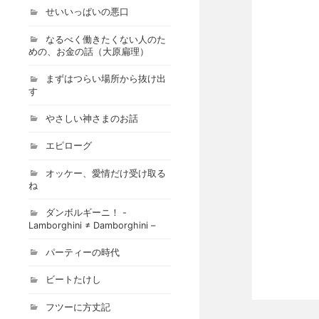
せいいっぱいの悪口
なるべく働きたくない人のた
めの、お金の話（大原扁理）
まずはつらい場所から抜け出
す
やさしい神さまのお話
エピローグ
オッケー、愛情だけ受け取る
ね
ダンボルギーニ！ -
Lamborghini ≠ Damborghini –
パーティーの時代
ビートたけし
フツーに方丈記