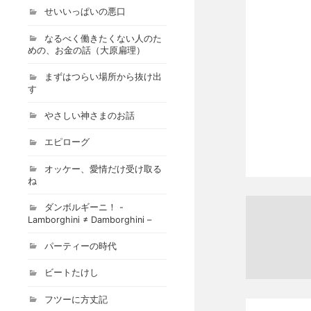
せいいっぱいの悪口
なるべく働きたくない人のた
めの、お金の話（大原扁理）
まずはつらい場所から抜け出
す
やさしい神さまのお話
エピローグ
オッケー、愛情だけ受け取る
ね
ダンボルギーニ！ -
Lamborghini ≠ Damborghini –
パーティーの時代
ビートたけし
フツーに方丈記