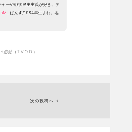
ルチャーや戦後民主主義が好き。テ
caML
ぱんす/1984年生まれ。地
派（T.V.O.D.）
次の投稿へ →