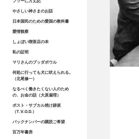
フツーに方丈記
やさしい神さまのお話
日本国民のための愛国の教科書
愛情観察
しょぼい喫茶店の本
私の証明
マリさんのブッダボウル
何処に行っても犬に吠えられる。
（北尾修一）
なるべく働きたくない人のため
の、お金の話（大原扁理）
ポスト・サブカル焼け跡派
（T.V.O.D.）
バックナンバーの購読ご希望
百万年書房