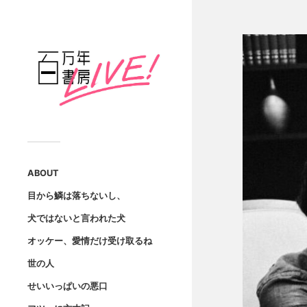
ABOUT
目から鱗は落ちないし、
犬ではないと言われた犬
オッケー、愛情だけ受け取るね
世の人
せいいっぱいの悪口