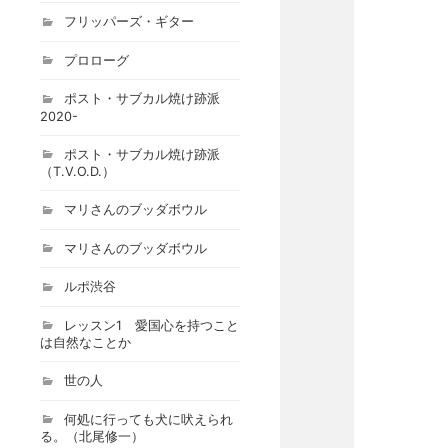
フリッパーズ・ギター
プロローグ
ポスト・サブカル焼け跡派
2020-
ポスト・サブカル焼け跡派
（T.V.O.D.）
マリさんのブッダボウル
マリさんのブッダボウル
ルポ渋谷
レッスン1 愛国心を持つこと
は自然なことか
世の人
何処に行っても犬に吠えられ
る。（北尾修一）