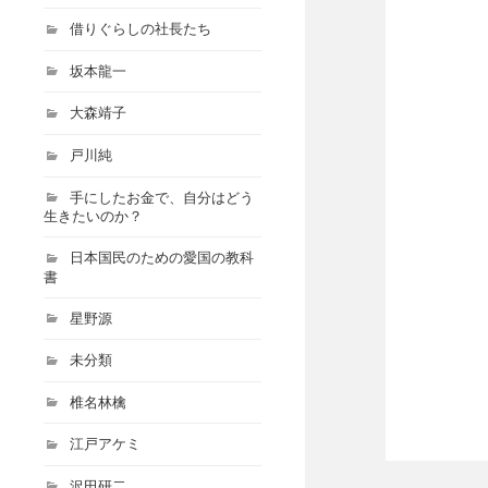
借りぐらしの社長たち
坂本龍一
大森靖子
戸川純
手にしたお金で、自分はどう
生きたいのか？
日本国民のための愛国の教科
書
星野源
未分類
椎名林檎
江戸アケミ
沢田研二