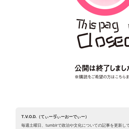
T.V.O.D.（てぃーゔぃーおーでぃー）
毎週土曜日、tumblrで政治や文化についての記事を更新し