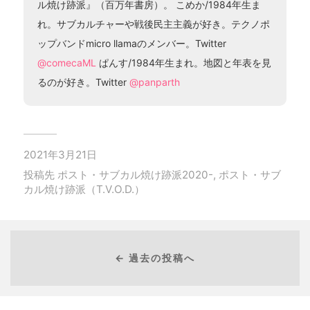
ル焼け跡派』（百万年書房）。 こめか/1984年生ま
れ。サブカルチャーや戦後民主主義が好き。テクノポ
ップバンドmicro llamaのメンバー。Twitter
@comecaML
ぱんす/1984年生まれ。地図と年表を見
るのが好き。Twitter
@panparth
2021年3月21日
投稿先
ポスト・サブカル焼け跡派2020-
,
ポスト・サブ
カル焼け跡派（T.V.O.D.）
← 過去の投稿へ