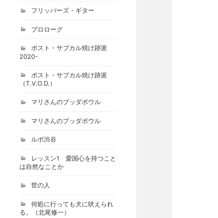
フリッパーズ・ギター
プロローグ
ポスト・サブカル焼け跡派
2020-
ポスト・サブカル焼け跡派
（T.V.O.D.）
マリさんのブッダボウル
マリさんのブッダボウル
ルポ渋谷
レッスン1 愛国心を持つこと
は自然なことか
世の人
何処に行っても犬に吠えられ
る。（北尾修一）