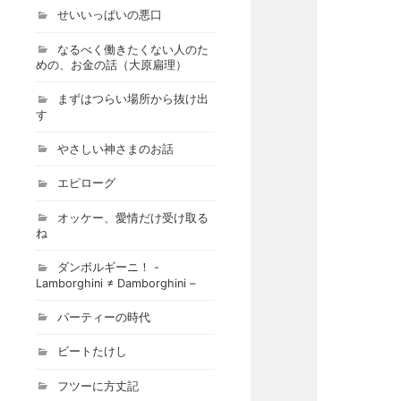
せいいっぱいの悪口
なるべく働きたくない人のた
めの、お金の話（大原扁理）
まずはつらい場所から抜け出
す
やさしい神さまのお話
エピローグ
オッケー、愛情だけ受け取る
ね
ダンボルギーニ！ -
Lamborghini ≠ Damborghini –
パーティーの時代
ビートたけし
フツーに方丈記