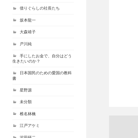
借りぐらしの社長たち
坂本龍一
大森靖子
戸川純
手にしたお金で、自分はどう
生きたいのか？
日本国民のための愛国の教科
書
星野源
未分類
椎名林檎
江戸アケミ
沢田研二