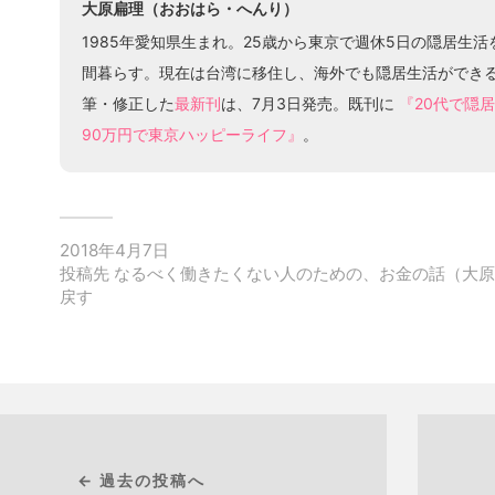
大原扁理（おおはら・へんり）
1985年愛知県生まれ。25歳から東京で週休5日の隠居生活
間暮らす。現在は台湾に移住し、海外でも隠居生活ができ
筆・修正した
最新刊
は、7月3日発売。既刊に
『20代で隠
90万円で東京ハッピーライフ』
。
2018年4月7日
投稿先
なるべく働きたくない人のための、お金の話（大原
戻す
← 過去の投稿へ