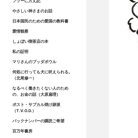
フツーに方丈記
やさしい神さまのお話
日本国民のための愛国の教科書
愛情観察
しょぼい喫茶店の本
私の証明
マリさんのブッダボウル
何処に行っても犬に吠えられる。
（北尾修一）
なるべく働きたくない人のため
の、お金の話（大原扁理）
ポスト・サブカル焼け跡派
（T.V.O.D.）
バックナンバーの購読ご希望
百万年書房