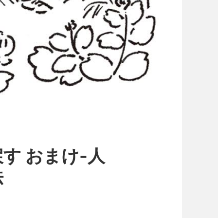
す おまけ-人
法