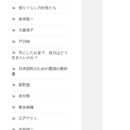
借りぐらしの社長たち
坂本龍一
大森靖子
戸川純
手にしたお金で、自分はどう
生きたいのか？
日本国民のための愛国の教科
書
星野源
未分類
椎名林檎
江戸アケミ
沢田研二