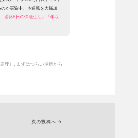
るのか実験中。本連載を大幅加
居 週休5日の快適生活』
『年収
扁理）
,
まずはつらい場所から
次の投稿へ →