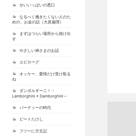
せいいっぱいの悪口
なるべく働きたくない人のた
めの、お金の話（大原扁理）
まずはつらい場所から抜け出
す
やさしい神さまのお話
エピローグ
オッケー、愛情だけ受け取る
ね
ダンボルギーニ！ -
Lamborghini ≠ Damborghini –
パーティーの時代
ビートたけし
フツーに方丈記