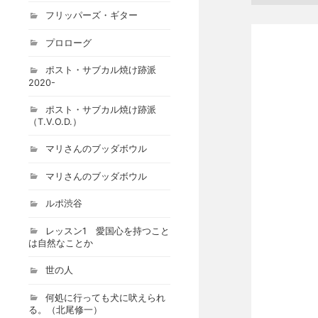
フリッパーズ・ギター
プロローグ
ポスト・サブカル焼け跡派
2020-
ポスト・サブカル焼け跡派
（T.V.O.D.）
マリさんのブッダボウル
マリさんのブッダボウル
ルポ渋谷
レッスン1 愛国心を持つこと
は自然なことか
世の人
何処に行っても犬に吠えられ
る。（北尾修一）