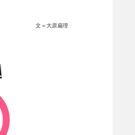
文＝大原扁理