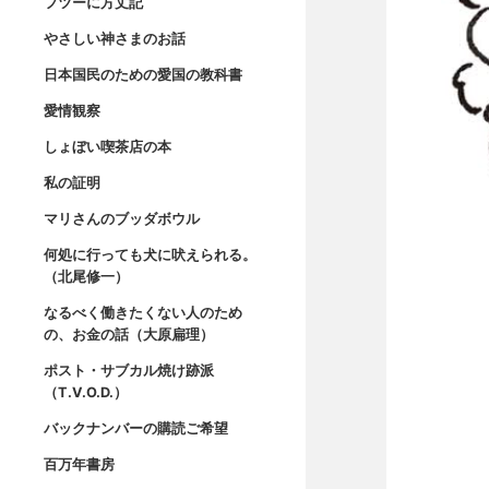
フツーに方丈記
やさしい神さまのお話
日本国民のための愛国の教科書
愛情観察
しょぼい喫茶店の本
私の証明
マリさんのブッダボウル
何処に行っても犬に吠えられる。
（北尾修一）
なるべく働きたくない人のため
の、お金の話（大原扁理）
ポスト・サブカル焼け跡派
（T.V.O.D.）
バックナンバーの購読ご希望
百万年書房