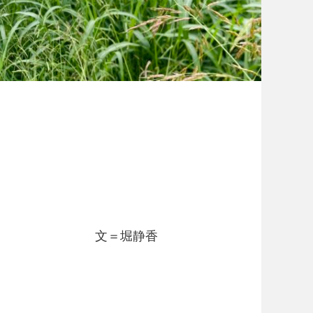
ら
文＝堀静香