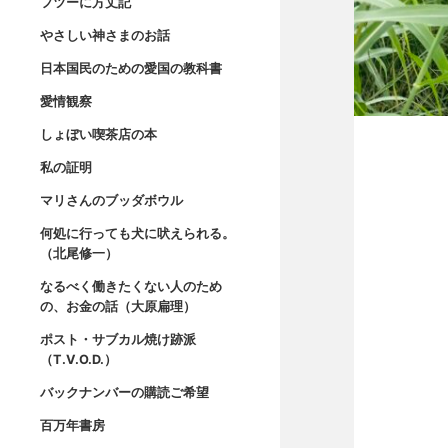
フツーに方丈記
やさしい神さまのお話
日本国民のための愛国の教科書
愛情観察
しょぼい喫茶店の本
私の証明
マリさんのブッダボウル
何処に行っても犬に吠えられる。
（北尾修一）
なるべく働きたくない人のため
の、お金の話（大原扁理）
ポスト・サブカル焼け跡派
（T.V.O.D.）
バックナンバーの購読ご希望
百万年書房