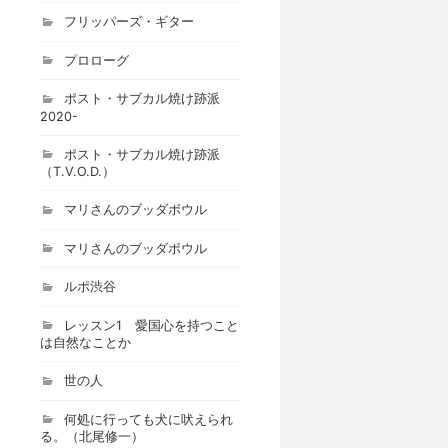
フリッパーズ・ギター
プロローグ
ポスト・サブカル焼け跡派
2020-
ポスト・サブカル焼け跡派
（T.V.O.D.）
マリさんのブッダボウル
マリさんのブッダボウル
ルポ渋谷
レッスン1 愛国心を持つこと
は自然なことか
世の人
何処に行っても犬に吠えられ
る。（北尾修一）