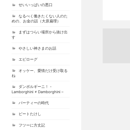
せいいっぱいの悪口
なるべく働きたくない人のた
めの、お金の話（大原扁理）
まずはつらい場所から抜け出
す
やさしい神さまのお話
エピローグ
オッケー、愛情だけ受け取る
ね
ダンボルギーニ！ -
Lamborghini ≠ Damborghini –
パーティーの時代
ビートたけし
フツーに方丈記