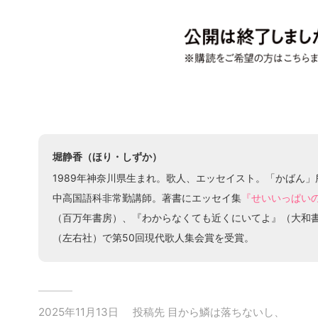
堀静香（ほり・しずか）
1989年神奈川県生まれ。歌人、エッセイスト。「かばん
中高国語科非常勤講師。著書にエッセイ集
『せいいっぱい
（百万年書房）、『わからなくても近くにいてよ』（大和
（左右社）で第50回現代歌人集会賞を受賞。
2025年11月13日
投稿先
目から鱗は落ちないし、