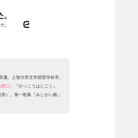
」所属。上智大学文学部哲学科卒。
の悪口』
『がっこうはじごく』
書房）。第一歌集『みじかい曲』