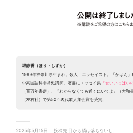
堀静香（ほり・しずか）
1989年神奈川県生まれ。歌人、エッセイスト。「かばん
中高国語科非常勤講師。著書にエッセイ集
『せいいっぱい
（百万年書房）、『わからなくても近くにいてよ』（大和
（左右社）で第50回現代歌人集会賞を受賞。
2025年5月15日
投稿先
目から鱗は落ちないし、