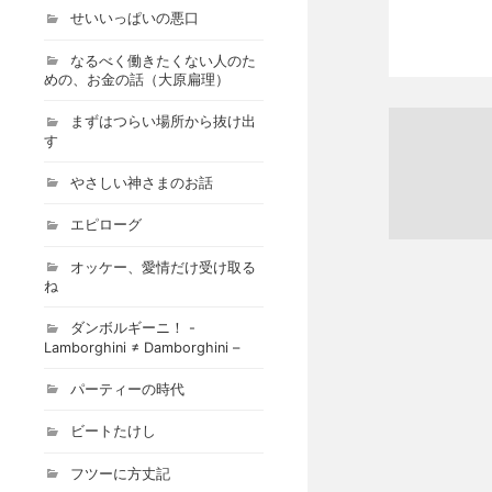
せいいっぱいの悪口
なるべく働きたくない人のた
めの、お金の話（大原扁理）
まずはつらい場所から抜け出
す
やさしい神さまのお話
エピローグ
オッケー、愛情だけ受け取る
ね
ダンボルギーニ！ -
Lamborghini ≠ Damborghini –
パーティーの時代
ビートたけし
フツーに方丈記