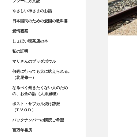
フツーに方丈記
やさしい神さまのお話
日本国民のための愛国の教科書
愛情観察
しょぼい喫茶店の本
私の証明
マリさんのブッダボウル
何処に行っても犬に吠えられる。
（北尾修一）
なるべく働きたくない人のため
の、お金の話（大原扁理）
ポスト・サブカル焼け跡派
（T.V.O.D.）
バックナンバーの購読ご希望
百万年書房