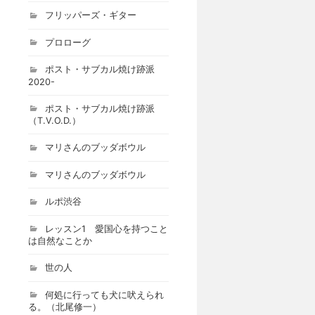
フリッパーズ・ギター
プロローグ
ポスト・サブカル焼け跡派
2020-
ポスト・サブカル焼け跡派
（T.V.O.D.）
マリさんのブッダボウル
マリさんのブッダボウル
ルポ渋谷
レッスン1 愛国心を持つこと
は自然なことか
世の人
何処に行っても犬に吠えられ
る。（北尾修一）