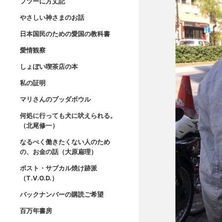
フツーに方丈記
やさしい神さまのお話
日本国民のための愛国の教科書
愛情観察
しょぼい喫茶店の本
私の証明
マリさんのブッダボウル
何処に行っても犬に吠えられる。
（北尾修一）
なるべく働きたくない人のため
の、お金の話（大原扁理）
ポスト・サブカル焼け跡派
（T.V.O.D.）
バックナンバーの購読ご希望
百万年書房