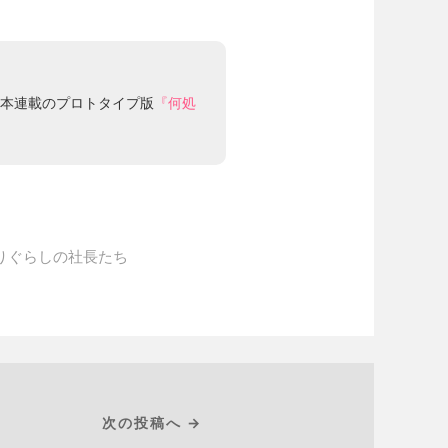
。本連載のプロトタイプ版
『何処
りぐらしの社長たち
次の投稿へ →