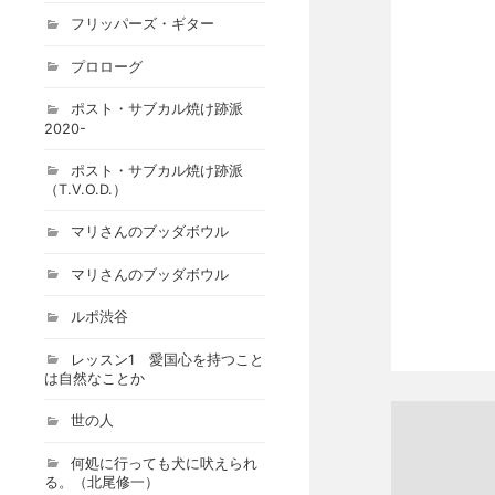
フリッパーズ・ギター
プロローグ
ポスト・サブカル焼け跡派
2020-
ポスト・サブカル焼け跡派
（T.V.O.D.）
マリさんのブッダボウル
マリさんのブッダボウル
ルポ渋谷
レッスン1 愛国心を持つこと
は自然なことか
世の人
何処に行っても犬に吠えられ
る。（北尾修一）