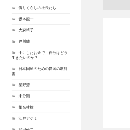
借りぐらしの社長たち
坂本龍一
大森靖子
戸川純
手にしたお金で、自分はどう
生きたいのか？
日本国民のための愛国の教科
書
星野源
未分類
椎名林檎
江戸アケミ
沢田研二