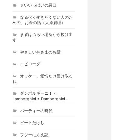
せいいっぱいの悪口
なるべく働きたくない人のた
めの、お金の話（大原扁理）
まずはつらい場所から抜け出
す
やさしい神さまのお話
エピローグ
オッケー、愛情だけ受け取る
ね
ダンボルギーニ！ -
Lamborghini ≠ Damborghini –
パーティーの時代
ビートたけし
フツーに方丈記