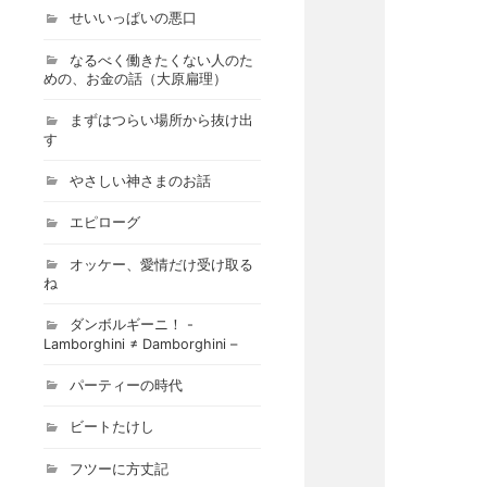
せいいっぱいの悪口
なるべく働きたくない人のた
めの、お金の話（大原扁理）
まずはつらい場所から抜け出
す
やさしい神さまのお話
エピローグ
オッケー、愛情だけ受け取る
ね
ダンボルギーニ！ -
Lamborghini ≠ Damborghini –
パーティーの時代
ビートたけし
フツーに方丈記