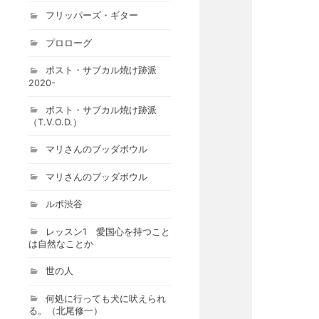
フリッパーズ・ギター
プロローグ
ポスト・サブカル焼け跡派
2020-
ポスト・サブカル焼け跡派
（T.V.O.D.）
マリさんのブッダボウル
マリさんのブッダボウル
ルポ渋谷
レッスン1 愛国心を持つこと
は自然なことか
世の人
何処に行っても犬に吠えられ
る。（北尾修一）