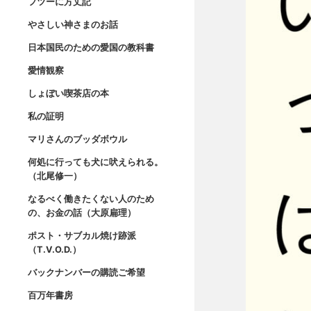
フツーに方丈記
やさしい神さまのお話
日本国民のための愛国の教科書
愛情観察
しょぼい喫茶店の本
私の証明
マリさんのブッダボウル
何処に行っても犬に吠えられる。
（北尾修一）
なるべく働きたくない人のため
の、お金の話（大原扁理）
ポスト・サブカル焼け跡派
（T.V.O.D.）
バックナンバーの購読ご希望
百万年書房