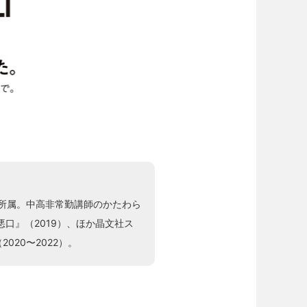
」所属。中高非常勤講師のかたわら
悪口』（2019）、ほか晶文社ス
20〜2022）。