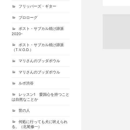
フリッパーズ・ギター
プロローグ
ポスト・サブカル焼け跡派
2020-
ポスト・サブカル焼け跡派
（T.V.O.D.）
マリさんのブッダボウル
マリさんのブッダボウル
ルポ渋谷
レッスン1 愛国心を持つこと
は自然なことか
世の人
何処に行っても犬に吠えられ
る。（北尾修一）