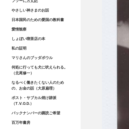
フツーに方丈記
やさしい神さまのお話
日本国民のための愛国の教科書
愛情観察
しょぼい喫茶店の本
私の証明
マリさんのブッダボウル
何処に行っても犬に吠えられる。
（北尾修一）
なるべく働きたくない人のため
の、お金の話（大原扁理）
ポスト・サブカル焼け跡派
（T.V.O.D.）
バックナンバーの購読ご希望
百万年書房