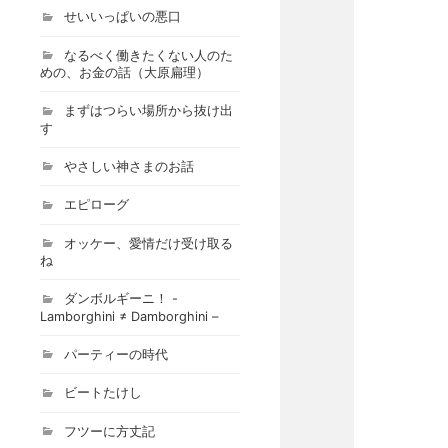
せいいっぱいの悪口
なるべく働きたくない人のた
めの、お金の話（大原扁理）
まずはつらい場所から抜け出
す
やさしい神さまのお話
エピローグ
オッケー、愛情だけ受け取る
ね
ダンボルギーニ！ -
Lamborghini ≠ Damborghini –
パーティーの時代
ビートたけし
フツーに方丈記