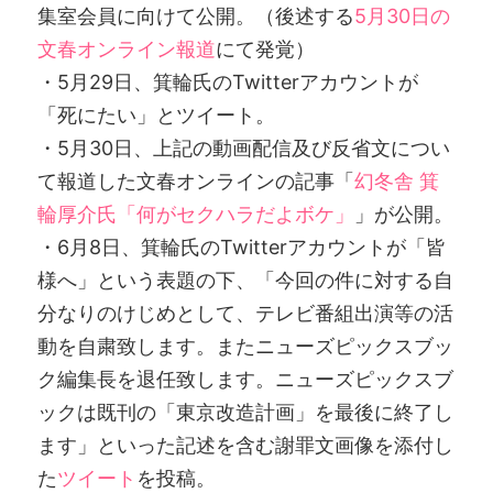
集室会員に向けて公開。（後述する
5月30日の
文春オンライン報道
にて発覚）
・5月29日、箕輪氏のTwitterアカウントが
「死にたい」とツイート。
・5月30日、上記の動画配信及び反省文につい
て報道した文春オンラインの記事「
幻冬舎 箕
輪厚介氏「何がセクハラだよボケ」
」が公開。
・6月8日、箕輪氏のTwitterアカウントが「皆
様へ」という表題の下、「今回の件に対する自
分なりのけじめとして、テレビ番組出演等の活
動を自粛致します。またニューズピックスブッ
ク編集長を退任致します。ニューズピックスブ
ックは既刊の「東京改造計画」を最後に終了し
ます」といった記述を含む謝罪文画像を添付し
た
ツイート
を投稿。