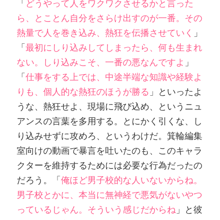
「
どうやって人をワクワクさせるかと言った
ら、とことん自分をさらけ出すのが一番。その
熱量で人を巻き込み、熱狂を伝播させていく
」
「
最初にしり込みしてしまったら、何も生まれ
ない。しり込みこそ、一番の悪なんですよ
」
「
仕事をする上では、中途半端な知識や経験よ
りも、個人的な熱狂のほうが勝る
」といったよ
うな、熱狂せよ、現場に飛び込め、というニュ
アンスの言葉を多用する。とにかく引くな、し
り込みせずに攻めろ、というわけだ。箕輪編集
室向けの動画で暴言を吐いたのも、このキャラ
クターを維持するためには必要な行為だったの
だろう。「
俺ほど男子校的な人いないからね。
男子校とかに、本当に無神経で悪気がないやつ
っているじゃん。そういう感じだからね
」と彼