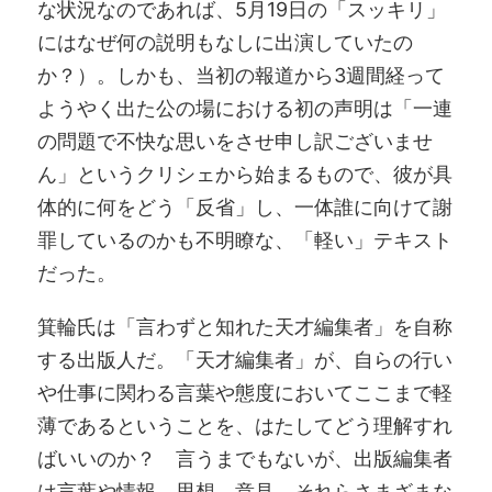
な状況なのであれば、5月19日の「スッキリ」
にはなぜ何の説明もなしに出演していたの
か？）。しかも、当初の報道から3週間経って
ようやく出た公の場における初の声明は「一連
の問題で不快な思いをさせ申し訳ございませ
ん」というクリシェから始まるもので、彼が具
体的に何をどう「反省」し、一体誰に向けて謝
罪しているのかも不明瞭な、「軽い」テキスト
だった。
箕輪氏は「言わずと知れた天才編集者」を自称
する出版人だ。「天才編集者」が、自らの行い
や仕事に関わる言葉や態度においてここまで軽
薄であるということを、はたしてどう理解すれ
ばいいのか？ 言うまでもないが、出版編集者
は言葉や情報、思想、意見、それらさまざまな