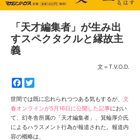
「天才編集者」が生み出
すスペクタクルと縁故主
義
文＝T.V.O.D.
Facebook
Twitter
世間では既に忘れられつつある気もするが、
文
春オンラインが5月16日に公開した記事
におい
て、幻冬舎所属の「天才編集者」、箕輪厚介氏
によるハラスメント行為が報道された。報道内
容の概略は、