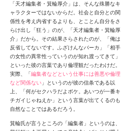
「天才編集者・箕輪厚介」は、そんな殊勝なキ
ャラクターではないからだ。社会と自分との関
係性を考え内省するよりも、とことん自分をさ
らけ出し「狂う」のが、「天才編集者・箕輪厚
介」だから。その結果さらされたのが、「俺は
反省してないです。ふざけんなバーカ」「相手
の女性の異常性っていうのが知れ渡ってきて」
といった彼の言葉であり倫理観だったわけだ。
実際、「
編集者などという仕事には善悪や倫理
など関係ない
」というのが彼の信条である以
上、「何がセクハラだよボケ。あいつが一番キ
チガイじゃねえか」という言葉が出てくるのも
自然なことではあるだろう。
箕輪氏が言うところの「編集者」というのは、