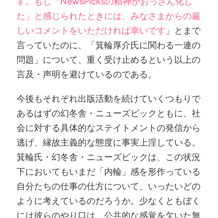
す。もし「NewsPicksの精神がおっさん化し
た」と感じられたときには、みなさまからの厳
しいコメントをいただければ幸いです
」とまで
言っていたのに、「箕輪厚介氏に関わる一連の
問題」について、重く受け止めるという以上の
言及・声明を避けているのである。
今後もそれぞれ出版活動を続けていくつもりで
あるはずの幻冬舎・ニューズピックともに、社
会に対する具体的なステイトメントの発信から
逃げ、縁故主義的な態度に事実上淫している。
箕輪氏・幻冬舎・ニューズピックは、この状況
下においてもいまだ「内輪」感を形作っている
自分たちの仕事の仕方について、いったいどの
ように考えているのだろうか。少なくともぼく
には彼らのやり口は、公共的な感覚を欠いた無